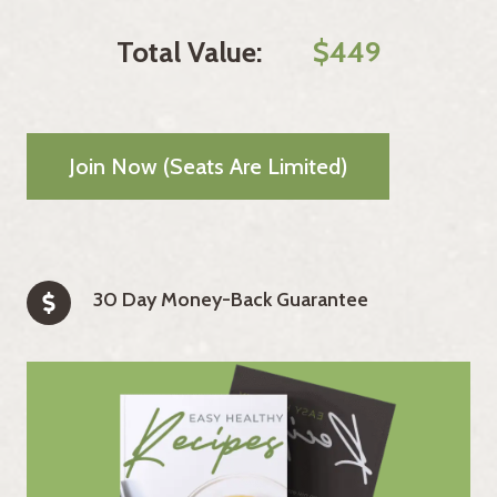
Total Value:
$449
Join Now (seats Are Limited)
30 Day Money-Back Guarantee