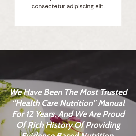
consectetur adipiscing elit.
We Have Been The Most Trusted
“Health Care Nutrition” Manual
For 12 Years, And We Are Proud
Of Rich History Of Providing
Evidence Based Nutrition.