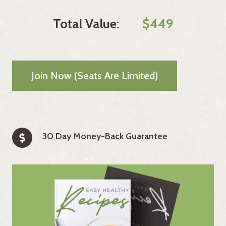
Total Value:
$449
Join Now (seats Are Limited)
30 Day Money-Back Guarantee