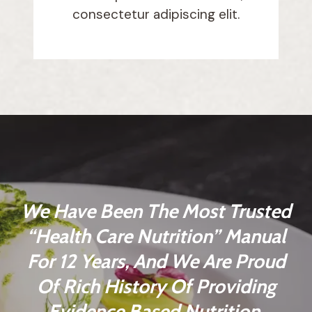
consectetur adipiscing elit.
We Have Been The Most Trusted
“Health Care Nutrition” Manual
For 12 Years, And We Are Proud
Of Rich History Of Providing
Evidence Based Nutrition.